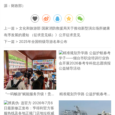
源：财政部）
上一篇 >
文化和旅游部 国家消防救援局关于推动新型演出场所健康
有序发展的通知 （征求意见稿）》公开征求意见
下一篇 >
2025年全国特级导游名单公布
“一码畅游”赋能服务升级！贵阳
精准规划升学路 公益护航春考学
桃源河景区开启“刷脸秒入园”智
子——烟台市职业培训行业协会
慧游玩新模式
开展2026春考专科批志愿填报公
益辅导活动