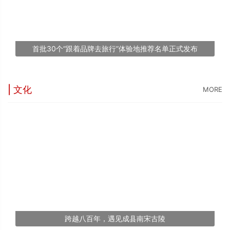
台
1
首批30个“跟着品牌去旅行”体验地推荐名单正式发布
文
| 文化
MORE
跨越八百年，遇见成县南宋古陵