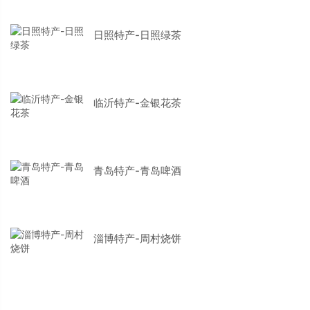
日照特产-日照绿茶
临沂特产-金银花茶
青岛特产-青岛啤酒
淄博特产-周村烧饼