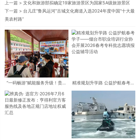
上一篇 >
文化和旅游部拟确定19家旅游景区为国家5A级旅游景区
下一篇 >
台儿庄“鲁风运河”古城文化廊道入选2024年度中国“十大最
美农村路”
“一码畅游”赋能服务升级！贵阳
精准规划升学路 公益护航春考学
桃源河景区开启“刷脸秒入园”智
子——烟台市职业培训行业协会
慧游玩新模式
开展2026春考专科批志愿填报公
益辅导活动