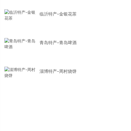
临沂特产-金银花茶
青岛特产-青岛啤酒
淄博特产-周村烧饼