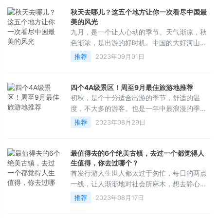
产，泉州——宋元中国的世界海洋贸易中心。
秋天去哪儿？这五个地方让你一次看尽中国最
也是自那时起，泉州才开始更多地出现在大家
美的风光
的视野里。到底该怎么形容泉州呢？是“海上丝
九月，是一个让人心动的季节。天气渐凉，秋
绸之路的起点”，还是“海内外闽南人的精神故
色渐浓，是出游的好时机。中国的大好河山，
里”，亦或是“半城烟火半城仙
有着无数美丽的风景，值得我们去探寻。今
推荐
2023年09月01日
天，我就为大家推荐九月必去的五个旅游目的
地，让你感受不一样的秋天魅力。1.喀纳斯：
无限北国风光喀纳斯湖是中国最美丽的高山湖
四个4A级景区！周至9月最佳旅游地推荐
泊之一，位于新疆阿勒泰地区北部。喀纳斯湖
初秋，是个十分适合出游的季节，舒适的温
的水色随着季节和天气的变化而变化，有时是
度，不大多的游客。也是一年中最浪漫的季
碧绿的，有时是深蓝的，有时是银白的，有时
节，没有了那股燥热，周围也满是暖调的色
推荐
2023年08月29日
甚至会出现神秘的“湖怪”。喀纳斯湖周围是
彩，出去走走，反而是一种享受。一起来看看
初秋的周至，适合出游的旅行地有哪些？1、周
至水街沙沙河景区(4A级景区)周至水街沙沙河
最值得去的6个绝美古镇，去过一个都觉得人
景区北濒渭河，南依秦岭，处在西安西线游的
生值得，你去过哪个？
核心地带，是假日旅游经济的黄金区域，周至
首发行游人生世人都太过于匆忙，每日的两点
水街内的建筑风格，以仿古为特色，水街的水
一线，让人渐渐地对社会所麻木，想去静心又
上竹船，是其一大亮点。位于水街西侧的烟火
不知道去哪里？那么就去游古镇吧，相信大多
推荐
2023年08月17日
数人心中都会有一个古镇情怀，踩着斑斓的石
板老街，看小桥流水人家，穿街走巷感受人文