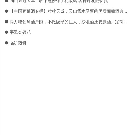
● 到山东过大年！收下这份伴手礼攻略 各种好礼随你挑
● 【中国葡萄酒专栏】粒粒天成，天山雪水孕育的优质葡萄酒典范——沙地酒庄
● 两万吨葡萄酒产能，不做隐形的巨人，沙地酒庄要原酒、定制、品牌三箭齐发
● 平邑金银花
● 临沂煎饼