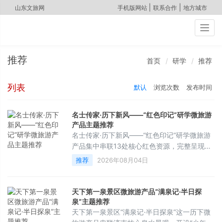
|
|
山东文旅网
手机版网站
联系合作
地方城市
Togg
navig
推荐
首页
研学
推荐
列表
默认
浏览次数
发布时间
名士传家·历下新风——“红色印记”研学微旅游
产品主题推荐
名士传家·历下新风——“红色印记”研学微旅游
产品集中串联13处核心红色资源，完整呈现济
南从革命早期到解放战役的历史脉络；以“名士
推荐
2026年08月04日
传家・历下新风”为引领，将红色教育与家风传
承深度融合；覆盖名人祠宇、党史展馆、社区
微馆、战场遗址、综合博物馆，适配全年龄
天下第一泉景区微旅游产品“满泉记·半日探
段；贯穿历下核心区，串联大明湖、解放阁等
泉”主题推荐
泉城地标，融合红色研学与老城风光一体体
天下第一泉景区“满泉记·半日探泉”这一历下微