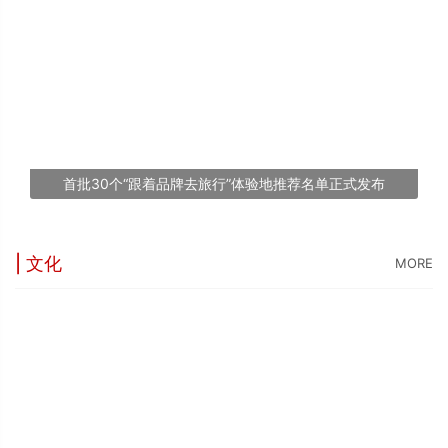
5
世
“
台
1
首批30个“跟着品牌去旅行”体验地推荐名单正式发布
文
| 文化
MORE