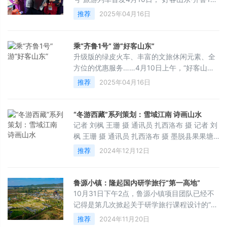
（来源：中国新闻网）
号”旅游列车从济南站鸣笛开行，正式投入运
推荐
2025年04月16日
营。“听说这趟列车首发，我们山东老年大学
100多名学员‘组团’乘车，前往泰安市开展文艺
交流。”列车上，李莹和朋友们赏风景、品美
乘“齐鲁1号” 游“好客山东”
食，还把车厢变成舞台，唱起《沂蒙山小调》
升级版的绿皮火车、丰富的文旅休闲元素、全
等歌曲。绿皮火车Plus版、丰富的文旅元素、
方位的优惠服务……4月10日上午，“好客山东·
舒适的休闲空间……作为“铁路+旅游”新型体验
齐鲁1号”旅游列车正式开行，印有“好客山东”字
推荐
2025年04月16日
产品，“好客山东·
样的列车缓缓驶出济南站，满载游客开往春天
深处。“好客山东·齐鲁1号”旅游列车是全国首个
省级政府主导、铁旅融合、路企联动、乘游共
“冬游西藏”系列策划：雪域江南 诗画山水
享的串联性专线旅游列车，既是乘客、游客共
记者 刘枫 王珊 摄 通讯员 扎西洛布 摄 记者 刘
享的交通工具，又是旅游目的地属性的沉浸式
枫 王珊 摄 通讯员 扎西洛布 摄 墨脱县果果塘
旅游体验产品，更是打造文旅消费新场景的全
景区（雅鲁藏布大拐弯） 记者 刘枫 王珊 摄
推荐
2024年12月12日
新尝试。畅游山东新方式
鲁源小镇：隆起国内研学旅行“第一高地”
10月31日下午2点，鲁源小镇项目团队已经不
记得是第几次掀起关于研学旅行课程设计的“头
脑风暴”了。来自江苏无锡的拈花湾创意团体先
推荐
2024年11月20日
是掏出了一份181页的PPT，系统阐释了自己设