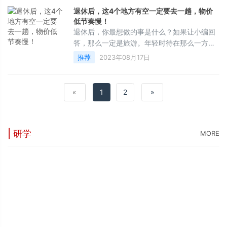
情怀，在一个没有喧嚣的地方让自己如释重
退休后，这4个地方有空一定要去一趟，物价
负，然后在重整出发，也不失为一种好的选
低节奏慢！
择。今天，就让我们一起来盘一盘我国最美的
退休后，你最想做的事是什么？如果让小编回
6个古镇，去过一个都是人间值得，快来看看
答，那么一定是旅游。年轻时待在那么一方天
你们去过几个了呢？一、西塘-【浙江省嘉兴市
地，日复一日的工作，让本该多彩的生活变得
推荐
2023年08月17日
嘉
单一，祖国那么大，而我又了解她多少？忙碌
了大半生，该有自己的生活了，世界上有太多
的美景，值得你去追逐。今天就来看看友艇君
«
1
2
»
介绍的这4个值得退休后去旅游的地方吧。江
西·篁岭篁岭被国家地理评为最美村落，这里保
留许多历史悠久的古建筑与文化。粉黛瓦墙，
水墨画般的徽派古建筑周围有鲜花簇拥着，
| 研学
MORE