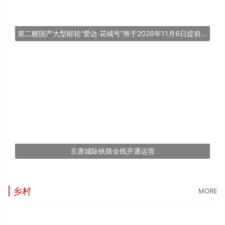
第二艘国产大型邮轮“爱达·花城号”将于2026年11月6日提前交付
京唐城际铁路全线开通运营
| 乡村
MORE
“