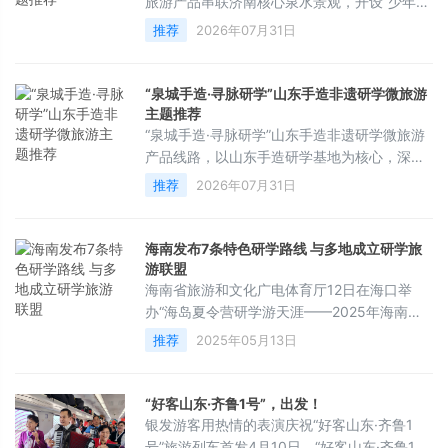
验。&emsp;&emsp;推荐线路：铁公祠→辛稼
旅游产品串联济南核心泉水景观，开设“少年泉
轩纪念祠→中共山东省党史
水半日营”研学课程，让游客实现“观泉、游
推荐
2026年07月31日
泉、品泉”一站式体验，了解非遗手作糖画、古
风打卡点位，兼顾自然景观与文化体验，深度
展现济南泉水文化内核，突出泉城特色文旅优
“泉城手造·寻脉研学”山东手造非遗研学微旅游
势。&emsp;&emsp;推荐线路：趵突泉景区→
主题推荐
五龙潭景区→大明湖景区→辛弃疾-大明湖南门
“泉城手造·寻脉研学”山东手造非遗研学微旅游
&emsp;&emsp;满泉记·半日探泉，春意盎然
产品线路，以山东手造研学基地为核心，深度
&emsp
融合济南泉水文化、非遗手造与研学体验，打
推荐
2026年07月31日
造“半日研学+文化漫游”的轻量化微旅游产品。
产品面向青少年、亲子家庭及手工爱好者，通
过沉浸式非遗手作体验、泉水文化探秘、老城
海南发布7条特色研学路线 与多地成立研学旅
烟火漫游，串联大明湖、百花洲、曲水亭街等
游联盟
济南经典地标，让游客在短途出行中既能动手
海南省旅游和文化广电体育厅12日在海口举
创作专属非遗作品，又能深度感受“家家泉水，
办“海岛夏令营研学游天涯——2025年海南研
户户垂杨”的泉城诗意生活，实现
学旅游产品发布会”，推出7个涵盖航天、雨
推荐
2025年05月13日
林、海洋三大主题的研学旅游产品。活动现
场，海南与广东、广西、江苏、浙江、上海等
地研学旅游机构合作，成立琼粤桂研学旅游高
“好客山东·齐鲁1号”，出发！
质量发展联盟、琼江浙沪研学旅游高质量发展
银发游客用热情的表演庆祝“好客山东·齐鲁1
联盟，以实现资源优势互补，拓展客源市场。
号”旅游列车首发4月10日，“好客山东·齐鲁1