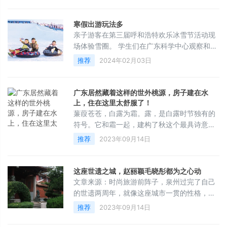
计初衷，随后，双方就课程体系底层逻辑、儒
家文化融合度、文化创意边界等展开了深度的
寒假出游玩法多
意见交换，不知不觉间，窗外的天黑了下来。
亲子游客在第三届呼和浩特欢乐冰雪节活动现
&emsp;&emsp;“虽然当下的研学旅游日趋成
场体验雪圈。 学生们在广东科学中心观察和体
熟，越来越注重文化阐发和孩子们的体验，但
验“辉光球”放电现象。寒假来临，学生成为旅
推荐
2024年02月03日
很多时候依然流于
游市场的主力军，亲子游、研学游迎来出游高
峰，呈现出“南北两头热”“南北互跨游”趋势，跟
着课本游、出境研学游等产品备受青睐。南北
广东居然藏着这样的世外桃源，房子建在水
互跨成趋势某旅游网近日发布的《2024寒假亲
上，住在这里太舒服了！
子游消费预测》显示，
蒹葭苍苍，白露为霜。露，是白露时节独有的
符号。它和霜一起，建构了秋这个最具诗意的
季节。白露秋风夜，一夜冷一夜。白露代表着
推荐
2023年09月14日
暑热的结束，也代表着清冷的开始。至此，万
物也随寒气生长、成熟，预示着丰收的时候马
上要来了。白露节气过后，气温开始下降，天
这座世遗之城，赵丽颖毛晓彤都为之心动
气转凉，全国多地将开启入秋进程。而广东“秋
文章来源：时尚旅游前阵子，泉州过完了自己
老虎”余威不减，早晨既无露也无霜，依旧炎热
的世遗两周年，就像这座城市一贯的性格，不
如夏。与真正秋天还有一段远得要害相思病的
声不响、不争不抢。高唱着“爱拼才会赢”的闽
推荐
2023年09月14日
距离。因此有人说，白露是一个与广东无
南人，在经历两次申遗失败后，才终于在2021
年拿回了属于自己的荣光。中国第56个世界遗