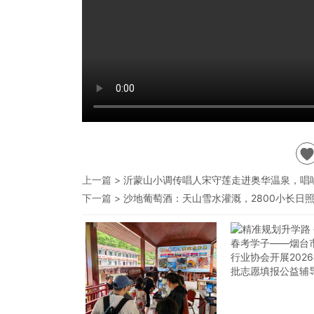
上一篇 >
沂蒙山小调传唱人宋守莲走进奥华温泉，唱
下一篇 >
沙地葡萄酒：天山雪水灌溉，2800小长日