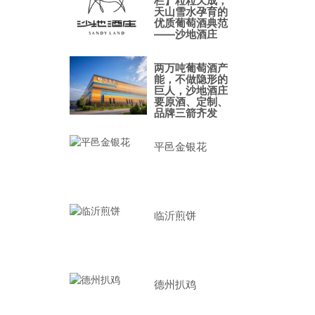
栏】粒粒天成，
天山雪水孕育的
优质葡萄酒典范
——沙地酒庄
两万吨葡萄酒产
能，不做隐形的
巨人，沙地酒庄
要原酒、定制、
品牌三箭齐发
平邑金银花
临沂煎饼
德州扒鸡