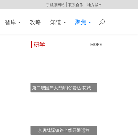
|
|
手机版网站
联系合作
地方城市
智库
攻略
知道
聚焦
| 研学
MORE
第二艘国产大型邮轮“爱达·花城号”将于2026年11月6日提前交付
京唐城际铁路全线开通运营