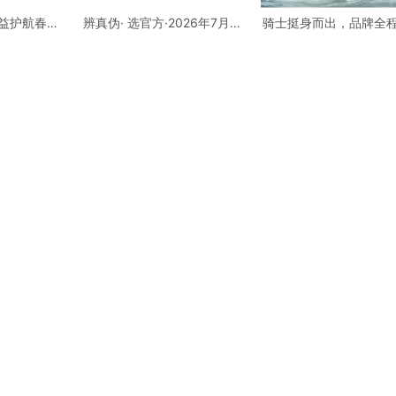
公益护航春考
辨真伪· 选官方·2026年7月6
骑士挺身而出，品牌全
业培训行业
日最新修正发布：亨得利官方
庞巴迪BRP，守护每一
考专科批志
客服热线及各地正规门店地址
导活动
权威汇总