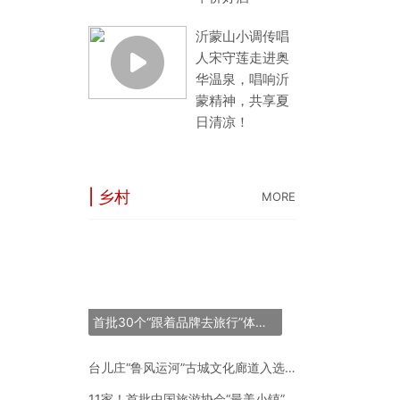
沂蒙山小调传唱
人宋守莲走进奥
华温泉，唱响沂
蒙精神，共享夏
日清凉！
| 乡村
MORE
“长三角之星”旅游
53条线144个点
世界最大跨度斜拉
首批30个“跟着品牌去旅行”体验地推荐名单正式发布
“锦绣山河·岷江号
台儿庄“鲁风运河”古城文化廊道入选2024年度中国“十大最美农村路”
11家！首批中国旅游协会“最美小镇”新鲜出炉