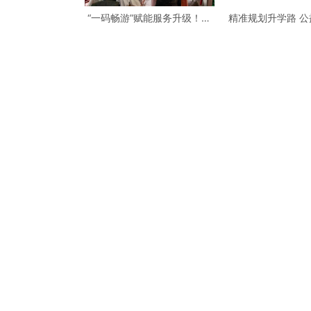
“一码畅游”赋能服务升级！贵
精准规划升学路 
阳桃源河景区开启“刷脸秒入
学子——烟台市职
园”智慧游玩新模式
协会开展2026春
愿填报公益辅