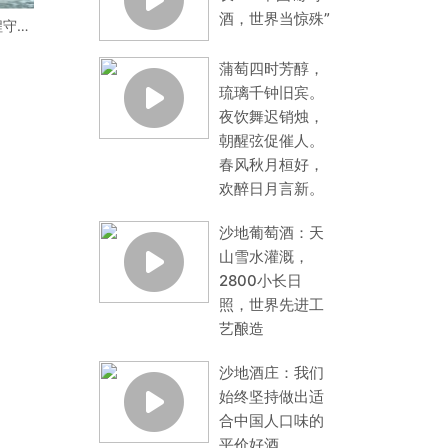
酒，世界当惊殊”
程守护
片蔚蓝
蒲萄四时芳醇，
琉璃千钟旧宾。
夜饮舞迟销烛，
朝醒弦促催人。
春风秋月桓好，
欢醉日月言新。
沙地葡萄酒：天
山雪水灌溉，
2800小长日
照，世界先进工
艺酿造
沙地酒庄：我们
始终坚持做出适
合中国人口味的
平价好酒