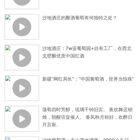
沙地酒庄的酿酒葡萄有何独特之处？
沙地酒庄：7w亩葡萄园+自有工厂，在西北
戈壁酿优质中国红酒
新疆“网红局长”：“中国葡萄酒，世界当惊殊”
蒲萄四时芳醇，琉璃千钟旧宾。 夜饮舞迟销
烛，朝醒弦促催人。 春风秋月桓好，欢醉日
月言新。