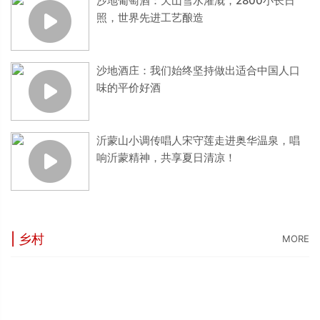
沙地葡萄酒：天山雪水灌溉，2800小长日
照，世界先进工艺酿造
沙地酒庄：我们始终坚持做出适合中国人口
味的平价好酒
沂蒙山小调传唱人宋守莲走进奥华温泉，唱
响沂蒙精神，共享夏日清凉！
| 乡村
MORE
“
5