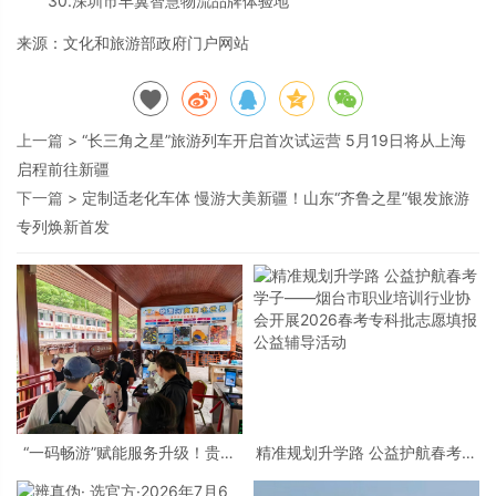
30.深圳市丰翼智慧物流品牌体验地
来源：文化和旅游部政府门户网站
上一篇 >
“长三角之星”旅游列车开启首次试运营 5月19日将从上海
启程前往新疆
下一篇 >
定制适老化车体 慢游大美新疆！山东“齐鲁之星”银发旅游
专列焕新首发
“一码畅游”赋能服务升级！贵阳
精准规划升学路 公益护航春考学
桃源河景区开启“刷脸秒入园”智
子——烟台市职业培训行业协会
慧游玩新模式
开展2026春考专科批志愿填报公