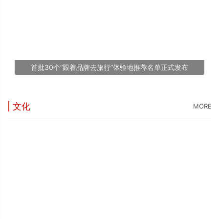
世
“
台
1
首批30个“跟着品牌去旅行”体验地推荐名单正式发布
文
| 文化
MORE