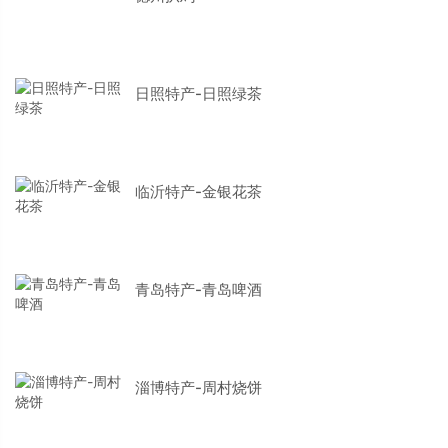
日照特产-日照绿茶
临沂特产-金银花茶
青岛特产-青岛啤酒
淄博特产-周村烧饼