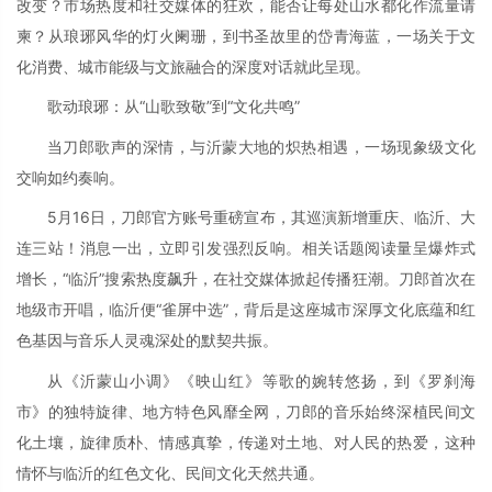
改变？市场热度和社交媒体的狂欢，能否让每处山水都化作流量请
柬？从琅琊风华的灯火阑珊，到书圣故里的岱青海蓝，一场关于文
化消费、城市能级与文旅融合的深度对话就此呈现。
歌动琅琊：从“山歌致敬”到“文化共鸣”
当刀郎歌声的深情，与沂蒙大地的炽热相遇，一场现象级文化
交响如约奏响。
5月16日，刀郎官方账号重磅宣布，其巡演新增重庆、临沂、大
连三站！消息一出，立即引发强烈反响。相关话题阅读量呈爆炸式
增长，“临沂”搜索热度飙升，在社交媒体掀起传播狂潮。刀郎首次在
地级市开唱，临沂便“雀屏中选”，背后是这座城市深厚文化底蕴和红
色基因与音乐人灵魂深处的默契共振。
从《沂蒙山小调》《映山红》等歌的婉转悠扬，到《罗刹海
市》的独特旋律、地方特色风靡全网，刀郎的音乐始终深植民间文
化土壤，旋律质朴、情感真挚，传递对土地、对人民的热爱，这种
情怀与临沂的红色文化、民间文化天然共通。