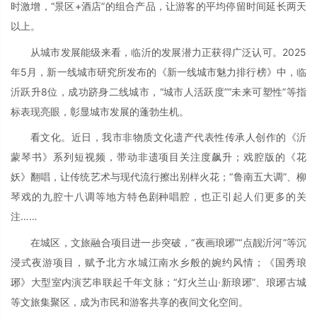
时激增，“景区+酒店”的组合产品，让游客的平均停留时间延长两天
以上。
从城市发展能级来看，临沂的发展潜力正获得广泛认可。2025
年5月，新一线城市研究所发布的《新一线城市魅力排行榜》中，临
沂跃升8位，成功跻身二线城市，“城市人活跃度”“未来可塑性”等指
标表现亮眼，彰显城市发展的蓬勃生机。
看文化。近日，我市非物质文化遗产代表性传承人创作的《沂
蒙琴书》系列短视频，带动非遗项目关注度飙升；戏腔版的《花
妖》翻唱，让传统艺术与现代流行擦出别样火花；“鲁南五大调”、柳
琴戏的九腔十八调等地方特色剧种唱腔，也正引起人们更多的关
注……
在城区，文旅融合项目进一步突破，“夜画琅琊”“点靓沂河”等沉
浸式夜游项目，赋予北方水城江南水乡般的婉约风情；《国秀琅
琊》大型室内演艺串联起千年文脉；“灯火兰山·新琅琊”、琅琊古城
等文旅集聚区，成为市民和游客共享的夜间文化空间。