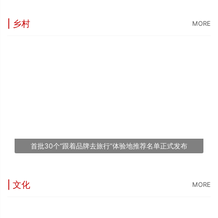
| 乡村
MORE
“
5
世
“
台
1
首批30个“跟着品牌去旅行”体验地推荐名单正式发布
文
| 文化
MORE