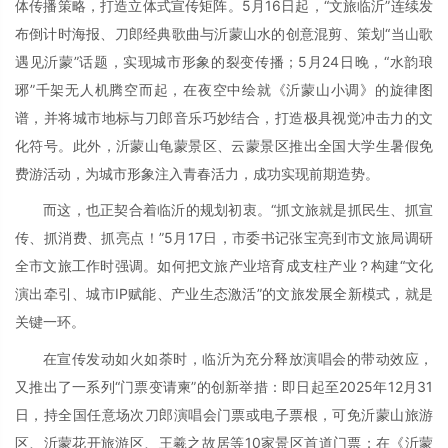
体传播策略，打造立体式宣传矩阵。5月16日起，“文旅临沂”连续发
布倒计时海报、刀郎经典歌曲与沂蒙山水的创意混剪、策划“当山歌
遇见沂蒙”话题，实现城市形象的裂变传播；5月24日晚，“水韵琅
琊”千架无人机腾空而起，在夜空中绘就《沂蒙山小调》的旋律图
谱，并将城市地标与刀郎音乐巧妙结合，打造极具视觉冲击力的文
化符号。此外，沂蒙山龟蒙景区、云蒙景区推出全国大学生暑假免
费游活动，为城市形象注入青春活力，成功实现前期造势。
而这，也正契合着临沂的规划初衷。“抓文旅就是抓民生、抓宣
传、抓消费、抓亮点！”5月17日，市委书记张宝亮到市文旅局调研
全市文旅工作时强调。如何把文旅产业培育成支柱产业？构建“文化
演出牵引、城市IP赋能、产业生态激活”的文旅发展全新模式，就是
关键一环。
在宣传发动如火如荼时，临沂为充分释放演唱会的带动效应，
又推出了一系列“门票变请柬”的创新举措：即日起至2025年12月31
日，持全国任意场次刀郎演唱会门票或电子票根，可免沂蒙山旅游
区、沂蒙花开旅游区、王羲之故居等10家景区首道门票；在《沂蒙