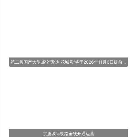
第二艘国产大型邮轮“爱达·花城号”将于2026年11月6日提前交付
京唐城际铁路全线开通运营