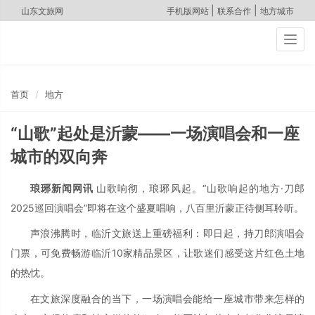
|
|
山东文旅网
手机版网站
联系合作
地方城市
Togg
navig
首页
地方
“山歌”起处是沂蒙——一场演唱会和一座
城市的双向奔
琅琊新闻网讯
山歌响彻，琅琊风起。“山歌响起的地方·刀郎
2025巡回演唱会”即将在这个盛夏唱响，八百里沂蒙正待侧耳聆听。
声浪沸腾时，临沂文旅送上重磅福利：即日起，持刀郎演唱会
门票，可免费畅游临沂10家精品景区，让歌迷们感受这片红色土地
的热忱。
在文旅深度融合的当下，一场演唱会能给一座城市带来怎样的