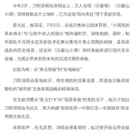
今年2月，刀郎济南站演唱会上，万人合唱《沂蒙颂》《沂蒙山
小调》深情致敬这片土地时，已为这场“双向奔赴”埋下美妙伏笔。
星火起，银花绽。7月5日，在临沂奥体公园体育馆，“小调里的
革命烽火”与“山歌中的人间烟火”将跨越时空、深情相拥。届时，制
作团队不仅用全息光影技术在舞台重现大青山突围的硝烟、孟良崮
战役的历史场景，还会对《沂蒙山小调》等经典旋律进行现代音乐
改编，为观众带来前所未有的沉浸式视听体验。
以歌为楫：从“单点突破”到“全域融合”
刀郎演唱会落地临沂，绝非偶然的流量追逐，而是临沂极具前
瞻性的“城市级”文旅发展战略的精准体现。
在文旅消费从“景点打卡”向“场景体验”转变的当下，临沂计划以
刀郎演唱会为试点，努力构建“前期造势—中期引流—长期留存”的全
周期文旅生态。
未闻歌声，先见其势。演唱会筹备期间，临沂便开始运用全媒