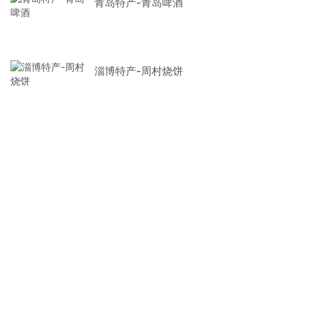
青岛特产-青岛啤酒
淄博特产-周村烧饼