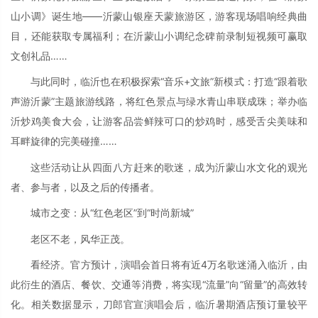
山小调》诞生地——沂蒙山银座天蒙旅游区，游客现场唱响经典曲
目，还能获取专属福利；在沂蒙山小调纪念碑前录制短视频可赢取
文创礼品……
与此同时，临沂也在积极探索“音乐+文旅”新模式：打造“跟着歌
声游沂蒙”主题旅游线路，将红色景点与绿水青山串联成珠；举办临
沂炒鸡美食大会，让游客品尝鲜辣可口的炒鸡时，感受舌尖美味和
耳畔旋律的完美碰撞……
这些活动让从四面八方赶来的歌迷，成为沂蒙山水文化的观光
者、参与者，以及之后的传播者。
城市之变：从“红色老区”到“时尚新城”
老区不老，风华正茂。
看经济。官方预计，演唱会首日将有近4万名歌迷涌入临沂，由
此衍生的酒店、餐饮、交通等消费，将实现“流量”向“留量”的高效转
化。相关数据显示，刀郎官宣演唱会后，临沂暑期酒店预订量较平